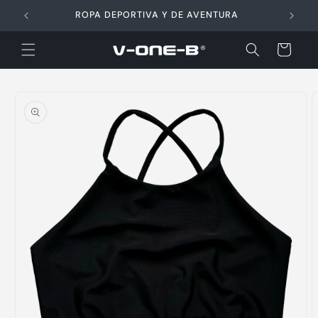
Ir
directamente
ROPA DEPORTIVA Y DE AVENTURA
al contenido
Carrito
Ir
directamente
a la
información
del producto