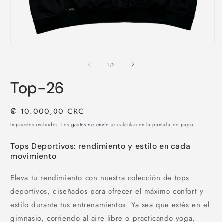
Abrir
A
elemento
e
multimedia
m
de
1
/
2
1
2
en
e
Top-26
una
u
ventana
v
modal
m
Precio
₡ 10.000,00 CRC
habitual
Impuestos incluidos. Los
gastos de envío
se calculan en la pantalla de pago.
Tops Deportivos: rendimiento y estilo en cada
movimiento
Eleva tu rendimiento con nuestra colección de tops
deportivos, diseñados para ofrecer el máximo confort y
estilo durante tus entrenamientos. Ya sea que estés en el
gimnasio, corriendo al aire libre o practicando yoga,