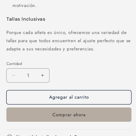
motivación.
Tallas Inclusivas
Porque cada atleta es único, ofrecemos una variedad de
tallas para que todos encuentren el ajuste perfecto que se
adapte a sus necesidades y preferencias.
Cantidad
Cantidad
Reducir
Aumentar
cantidad
cantidad
para
para
Agregar al carrito
Top-
Top-
26
26
Comprar ahora