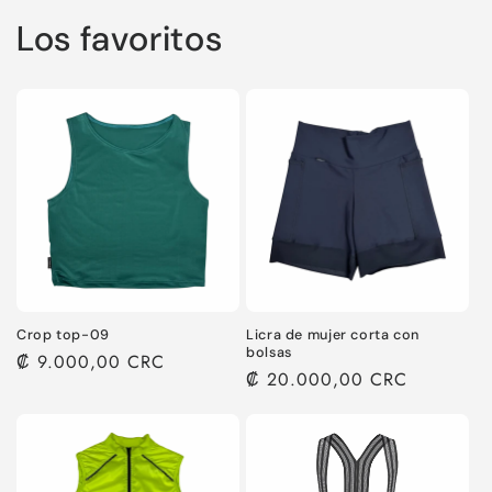
Los favoritos
Crop top-09
Licra de mujer corta con
bolsas
Precio
₡ 9.000,00 CRC
Precio
₡ 20.000,00 CRC
habitual
habitual