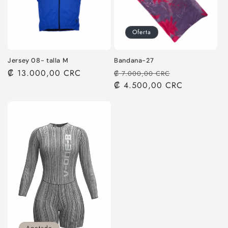
Oferta
Jersey 08- talla M
Bandana-27
Precio
₡ 13.000,00 CRC
Precio
Precio
₡ 7.000,00 CRC
habitual
habitual
₡ 4.500,00 CRC
de
oferta