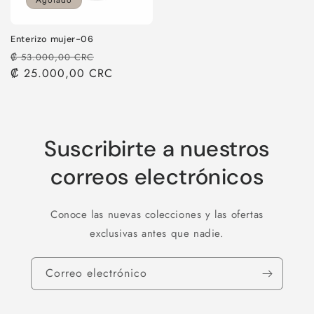
Agotado
Enterizo mujer-06
Precio
Precio
₡ 53.000,00 CRC
habitual
₡ 25.000,00 CRC
de
oferta
Suscribirte a nuestros
correos electrónicos
Conoce las nuevas colecciones y las ofertas
exclusivas antes que nadie.
Correo electrónico