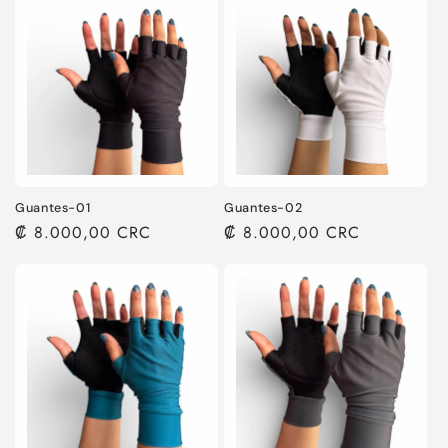
Licra de ciclismo plus
₡ 30.000,00
Guantes-01
Guantes-02
Precio
₡ 8.000,00 CRC
Precio
₡ 8.000,00 CRC
habitual
habitual