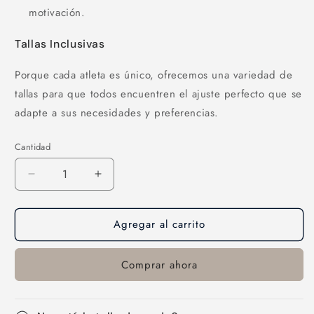
motivación.
Tallas Inclusivas
Porque cada atleta es único, ofrecemos una variedad de
tallas para que todos encuentren el ajuste perfecto que se
adapte a sus necesidades y preferencias.
Cantidad
Cantidad
Reducir
Aumentar
cantidad
cantidad
para
para
Agregar al carrito
Top-
Top-
13
13
Comprar ahora