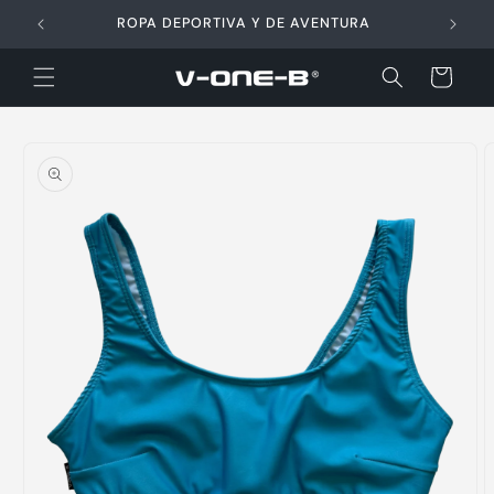
Ir
directamente
ROPA DEPORTIVA Y DE AVENTURA
al contenido
Carrito
Ir
directamente
a la
información
del producto