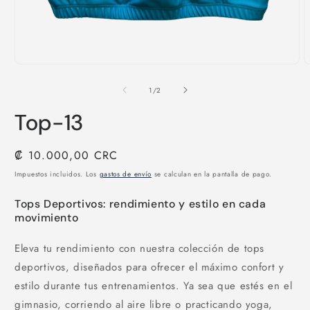
Abrir
A
elemento
e
multimedia
m
de
1
/
2
1
2
en
e
Top-13
una
u
ventana
v
modal
m
Precio
₡ 10.000,00 CRC
habitual
Impuestos incluidos. Los
gastos de envío
se calculan en la pantalla de pago.
Tops Deportivos: rendimiento y estilo en cada
movimiento
Eleva tu rendimiento con nuestra colección de tops
deportivos, diseñados para ofrecer el máximo confort y
estilo durante tus entrenamientos. Ya sea que estés en el
gimnasio, corriendo al aire libre o practicando yoga,