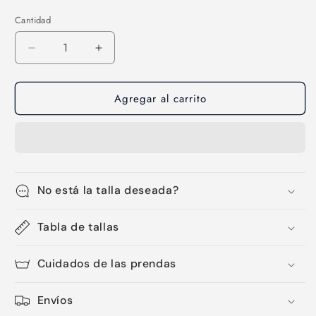
Cantidad
Cantidad
Reducir
Aumentar
cantidad
cantidad
para
para
Agregar al carrito
Sombrero-
Sombrero-
21
21
No está la talla deseada?
Tabla de tallas
Cuidados de las prendas
Envíos