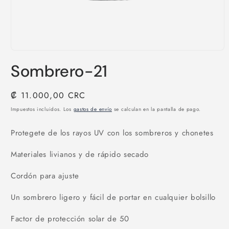
Abrir
elemento
Sombrero-21
multimedia
1
en
una
Precio
₡ 11.000,00 CRC
ventana
habitual
modal
Impuestos incluidos. Los
gastos de envío
se calculan en la pantalla de pago.
Protegete de los rayos UV con los sombreros y chonetes
Materiales livianos y de rápido secado
Cordón para ajuste
Un sombrero ligero y fácil de portar en cualquier bolsillo
Factor de protección solar de 50