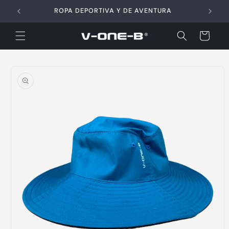
Ir
directamente
ROPA DEPORTIVA Y DE AVENTURA
al contenido
Carrito
Ir
directamente
a la
información
del producto