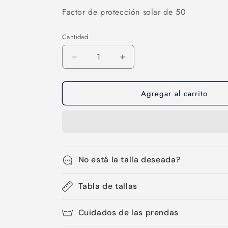
Factor de protección solar de 50
Cantidad
Cantidad
Reducir
Aumentar
cantidad
cantidad
para
para
Agregar al carrito
Sombrero-
Sombrero-
20
20
No está la talla deseada?
Tabla de tallas
Cuidados de las prendas