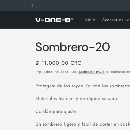
Ir
directamente
al contenido
Inicio
Accesorios
Sombrero-20
Precio
₡ 11.000,00 CRC
habitual
Impuestos incluidos. Los
gastos de envío
se calculan en
Protegete de los rayos UV con los sombrero
Materiales livianos y de rápido secado
Cordón para ajuste
Un sombrero ligero y fácil de portar en cualq