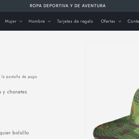
ROPA DEPORTIVA Y DE AVENTURA
Mujer
Hombre
Tarjetas de regalo
Ofertas
Conta
Ir
directamente
a la
información
del producto
 la pantalla de pago.
s y chonetes
uier bolsillo