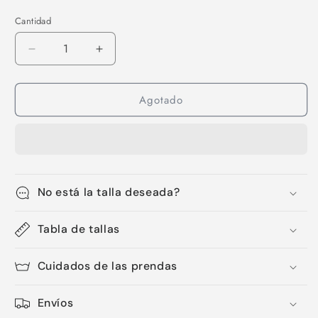
Cantidad
Cantidad
Reducir
Aumentar
cantidad
cantidad
para
para
Agotado
Sombrero-
Sombrero-
19
19
No está la talla deseada?
Tabla de tallas
Cuidados de las prendas
Envíos