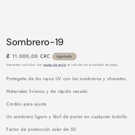
Abrir
elemento
Sombrero-19
multimedia
1
en
una
Precio
₡ 11.000,00 CRC
Agotado
ventana
habitual
modal
Impuestos incluidos. Los
gastos de envío
se calculan en la pantalla de pago.
Protegete de los rayos UV con los sombreros y chonetes
Materiales livianos y de rápido secado
Cordón para ajuste
Un sombrero ligero y fácil de portar en cualquier bolsillo
Factor de protección solar de 50