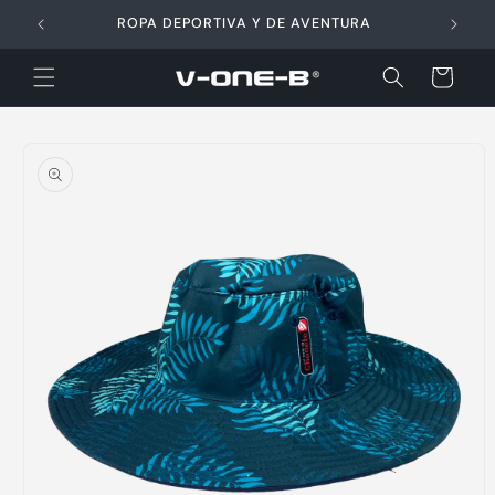
Ir
directamente
ROPA DEPORTIVA Y DE AVENTURA
al contenido
Carrito
Ir
directamente
a la
información
del producto