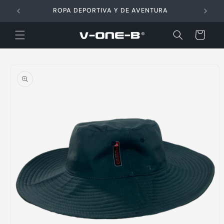
Ir
directamente
ROPA DEPORTIVA Y DE AVENTURA
al contenido
Carrito
Ir
directamente
a la
información
del producto