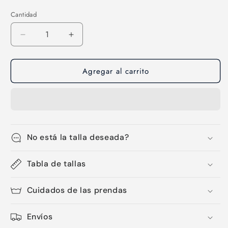
Cantidad
Cantidad
Reducir
Aumentar
cantidad
cantidad
para
para
Agregar al carrito
Sombrero-
Sombrero-
03
03
No está la talla deseada?
Tabla de tallas
Cuidados de las prendas
Envíos