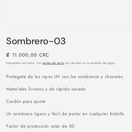
Abrir
elemento
Sombrero-03
multimedia
1
en
una
Precio
₡ 11.000,00 CRC
ventana
habitual
modal
Impuestos incluidos. Los
gastos de envío
se calculan en la pantalla de pago.
Protegete de los rayos UV con los sombreros y chonetes
Materiales livianos y de rápido secado
Cordón para ajuste
Un sombrero ligero y fácil de portar en cualquier bolsillo
Factor de protección solar de 50