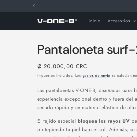
Ir
directamente
al contenido
Inicio
Accesorios
Pantaloneta surf
Precio
₡ 20.000,00 CRC
habitual
Impuestos incluidos. Los
gastos de envío
se calculan en
Las pantalonetas V-ONE-B,
diseñadas para b
experiencia excepcional dentro y fuera del
secado rápido y un material elástico de alto
El tejido especial
bloquea los rayos UV
per
protegiendo tu piel bajo el sol. Además, s