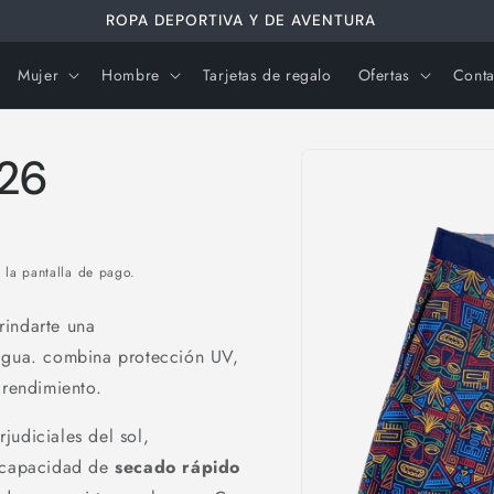
ROPA DEPORTIVA Y DE AVENTURA
Mujer
Hombre
Tarjetas de regalo
Ofertas
Conta
Ir
directamente
-26
a la
información
del producto
 la pantalla de pago.
rindarte una
 agua. combina protección UV,
 rendimiento.
judiciales del sol,
u capacidad de
secado rápido