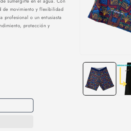
de sumergirte en el agua. Con
d de movimiento y flexibilidad
a profesional o un entusiasta
endimiento, protección y
Abrir
elemento
multimedia
1
en
una
ventana
modal