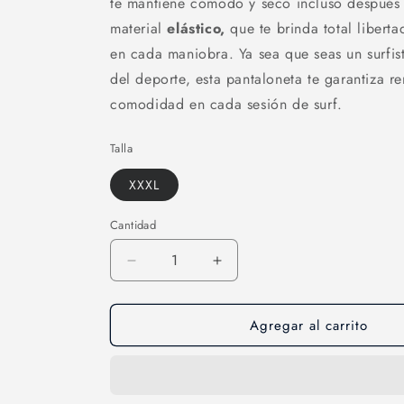
te mantiene cómodo y seco incluso después 
material
elástico,
que te brinda total liberta
en cada maniobra. Ya sea que seas un surfist
del deporte, esta pantaloneta te garantiza r
comodidad en cada sesión de surf.
Talla
XXXL
Cantidad
Cantidad
Reducir
Aumentar
cantidad
cantidad
para
para
Agregar al carrito
Pantaloneta
Pantaloneta
surf-
surf-
26
26