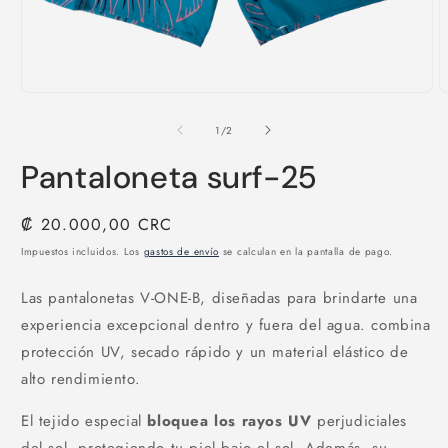
Abrir
A
elemento
e
multimedia
m
de
1
/
2
1
2
en
e
Pantaloneta surf-25
una
u
ventana
v
modal
m
Precio
₡ 20.000,00 CRC
habitual
Impuestos incluidos. Los
gastos de envío
se calculan en la pantalla de pago.
Las pantalonetas V-ONE-B,
diseñadas para brindarte una
experiencia excepcional dentro y fuera del agua. combina
protección UV, secado rápido y un material elástico de
alto rendimiento.
El tejido especial
bloquea los rayos UV
perjudiciales