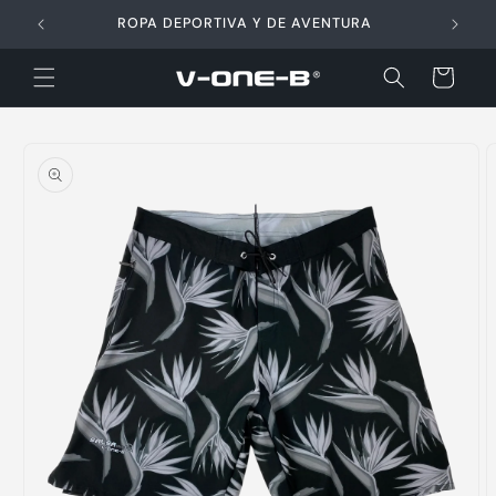
Ir
directamente
ROPA DEPORTIVA Y DE AVENTURA
al contenido
Carrito
Ir
directamente
a la
información
del producto