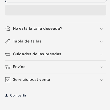
surf-
surf-
23
23
No está la talla deseada?
Tabla de tallas
Cuidados de las prendas
Envíos
Servicio post venta
Compartir