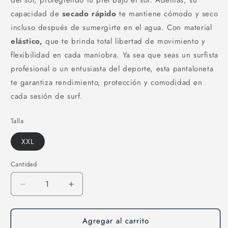
del sol, protegiendo tu piel bajo el sol. Además, su
capacidad de
secado rápido
te mantiene cómodo y seco
incluso después de sumergirte en el agua. Con material
elástico,
que te brinda total libertad de movimiento y
flexibilidad en cada maniobra. Ya sea que seas un surfista
profesional o un entusiasta del deporte, esta pantaloneta
te garantiza rendimiento, protección y comodidad en
cada sesión de surf.
Talla
XXL
Cantidad
Cantidad
Reducir
Aumentar
cantidad
cantidad
para
para
Agregar al carrito
Pantaloneta
Pantaloneta