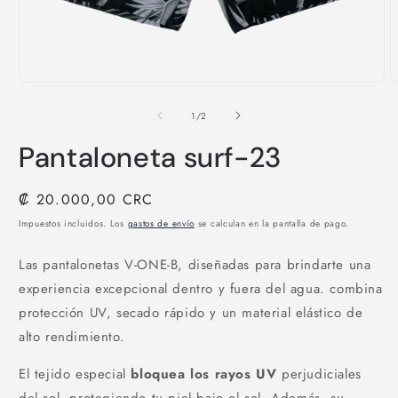
Abrir
A
elemento
e
multimedia
m
de
1
/
2
1
2
en
e
Pantaloneta surf-23
una
u
ventana
v
modal
m
Precio
₡ 20.000,00 CRC
habitual
Impuestos incluidos. Los
gastos de envío
se calculan en la pantalla de pago.
Las pantalonetas V-ONE-B,
diseñadas para brindarte una
experiencia excepcional dentro y fuera del agua. combina
protección UV, secado rápido y un material elástico de
alto rendimiento.
El tejido especial
bloquea los rayos UV
perjudiciales