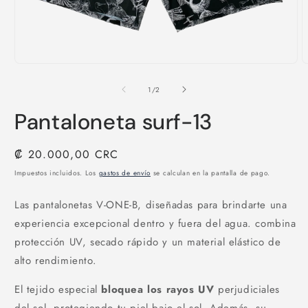
Abrir
A
elemento
e
multimedia
m
de
1
/
2
1
2
en
e
Pantaloneta surf-13
una
u
ventana
v
modal
m
Precio
₡ 20.000,00 CRC
habitual
Impuestos incluidos. Los
gastos de envío
se calculan en la pantalla de pago.
Las pantalonetas V-ONE-B,
diseñadas para brindarte una
experiencia excepcional dentro y fuera del agua. combina
protección UV, secado rápido y un material elástico de
alto rendimiento.
El tejido especial
bloquea los rayos UV
perjudiciales