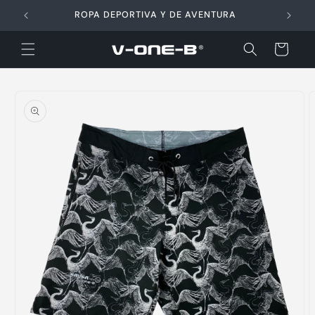
Ir
directamente
ROPA DEPORTIVA Y DE AVENTURA
al contenido
Carrito
Ir
directamente
a la
información
del producto