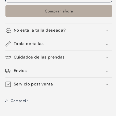
surf-
surf-
13
13
Comprar ahora
No está la talla deseada?
Tabla de tallas
Cuidados de las prendas
Envíos
Servicio post venta
Compartir