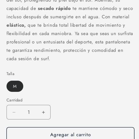
del sol, protegiendo tu piel bajo el sol. Además, su
capacidad de
secado rápido
te mantiene cómodo y seco
incluso después de sumergirte en el agua. Con material
elástico,
que te brinda total libertad de movimiento y
flexibilidad en cada maniobra. Ya sea que seas un surfista
profesional o un entusiasta del deporte, esta pantaloneta
te garantiza rendimiento, protección y comodidad en
cada sesión de surf.
Talla
M
Cantidad
Cantidad
Reducir
Aumentar
cantidad
cantidad
para
para
Agregar al carrito
Pantaloneta
Pantaloneta