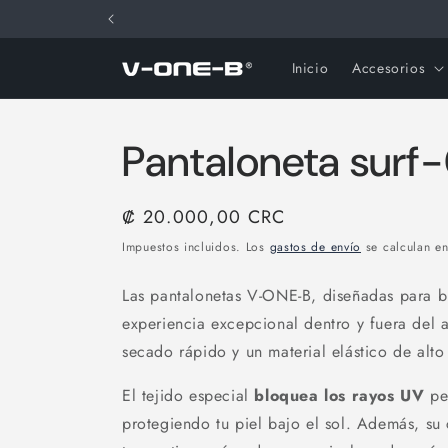
Ir
directamente
al contenido
Inicio
Accesorios
Pantaloneta surf
Precio
₡ 20.000,00 CRC
habitual
Impuestos incluidos. Los
gastos de envío
se calculan en
Las pantalonetas V-ONE-B,
diseñadas para b
experiencia excepcional dentro y fuera del
secado rápido y un material elástico de alto
El tejido especial
bloquea los rayos UV
per
protegiendo tu piel bajo el sol. Además, s