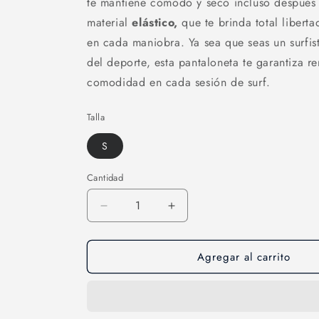
te mantiene cómodo y seco incluso después 
material
elástico,
que te brinda total liberta
en cada maniobra. Ya sea que seas un surfist
del deporte, esta pantaloneta te garantiza r
comodidad en cada sesión de surf.
Talla
S
Cantidad
Cantidad
Reducir
Aumentar
cantidad
cantidad
para
para
Agregar al carrito
Pantaloneta
Pantaloneta
surf-
surf-
05
05