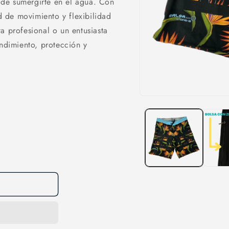
de sumergirte en el agua. Con
d de movimiento y flexibilidad
a profesional o un entusiasta
endimiento, protección y
Abrir
elemento
multimedia
1
en
una
ventana
modal