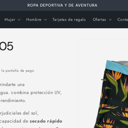
ROPA DEPORTIVA Y DE AVENTURA
Mujer
Hombre
Tarjetas de regalo
Ofertas
Conta
Ir
directamente
-05
a la
información
del producto
 la pantalla de pago.
rindarte una
 agua. combina protección UV,
 rendimiento.
judiciales del sol,
u capacidad de
secado rápido