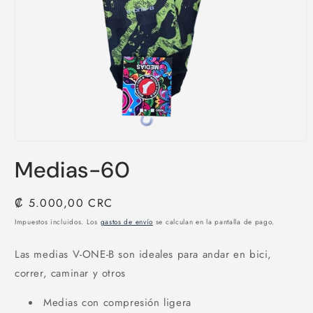
Abrir
elemento
Medias-60
multimedia
1
en
una
Precio
₡ 5.000,00 CRC
ventana
habitual
modal
Impuestos incluidos. Los
gastos de envío
se calculan en la pantalla de pago.
Las medias V-ONE-B son ideales para andar en bici,
correr, caminar y otros
Medias con compresión ligera