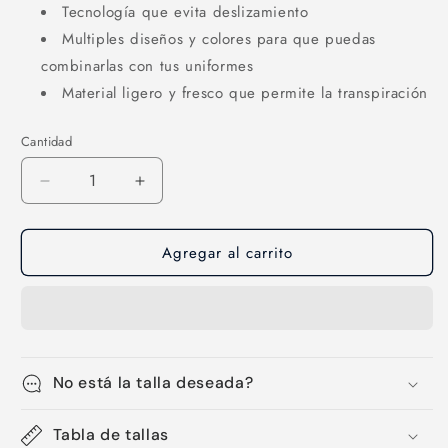
Tecnología que evita deslizamiento
Multiples diseños y colores para que puedas
combinarlas con tus uniformes
Material ligero y fresco que permite la transpiración
Cantidad
Cantidad
Reducir
Aumentar
cantidad
cantidad
para
para
Agregar al carrito
Medias-
Medias-
60
60
No está la talla deseada?
Tabla de tallas