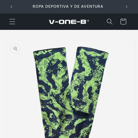
Ir
directamente
ROPA DEPORTIVA Y DE AVENTURA
al contenido
Carrito
Ir
directamente
a la
información
del producto