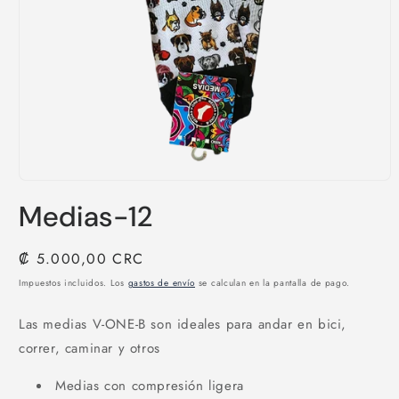
Abrir
elemento
Medias-12
multimedia
1
en
una
Precio
₡ 5.000,00 CRC
ventana
habitual
modal
Impuestos incluidos. Los
gastos de envío
se calculan en la pantalla de pago.
Las medias V-ONE-B son ideales para andar en bici,
correr, caminar y otros
Medias con compresión ligera