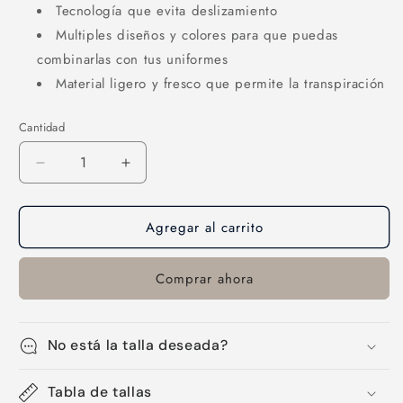
Tecnología que evita deslizamiento
Multiples diseños y colores para que puedas
combinarlas con tus uniformes
Material ligero y fresco que permite la transpiración
Cantidad
Cantidad
Reducir
Aumentar
cantidad
cantidad
para
para
Agregar al carrito
Medias-
Medias-
12
12
Comprar ahora
No está la talla deseada?
Tabla de tallas