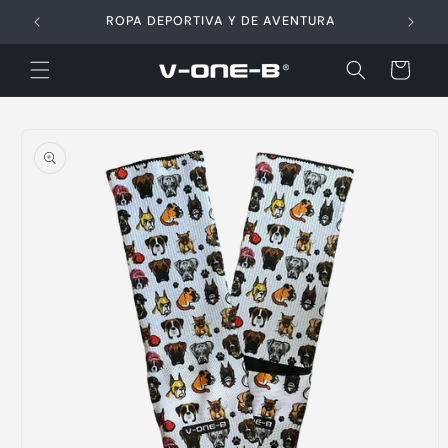
Ir
directamente
ROPA DEPORTIVA Y DE AVENTURA
al contenido
Carrito
Ir
directamente
a la
información
del producto