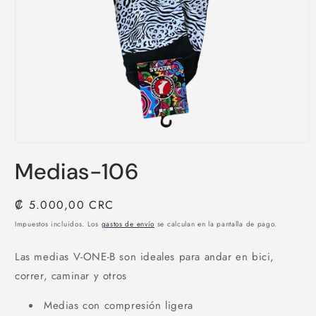
Abrir
elemento
Medias-106
multimedia
1
en
una
Precio
₡ 5.000,00 CRC
ventana
habitual
modal
Impuestos incluidos. Los
gastos de envío
se calculan en la pantalla de pago.
Las medias V-ONE-B son ideales para andar en bici,
correr, caminar y otros
Medias con compresión ligera