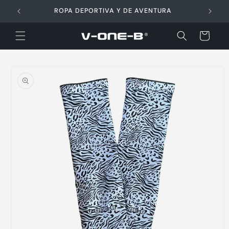
Ir
directamente
ROPA DEPORTIVA Y DE AVENTURA
al contenido
Carrito
Ir
directamente
a la
información
del producto