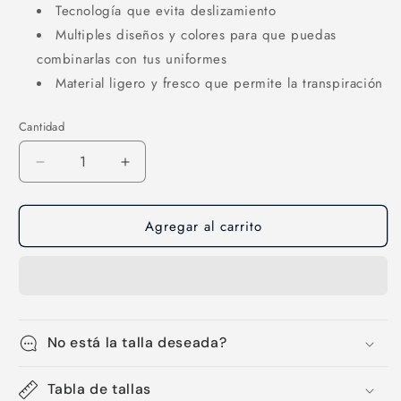
Tecnología que evita deslizamiento
Multiples diseños y colores para que puedas
combinarlas con tus uniformes
Material ligero y fresco que permite la transpiración
Cantidad
Cantidad
Reducir
Aumentar
cantidad
cantidad
para
para
Agregar al carrito
Medias-
Medias-
106
106
No está la talla deseada?
Tabla de tallas