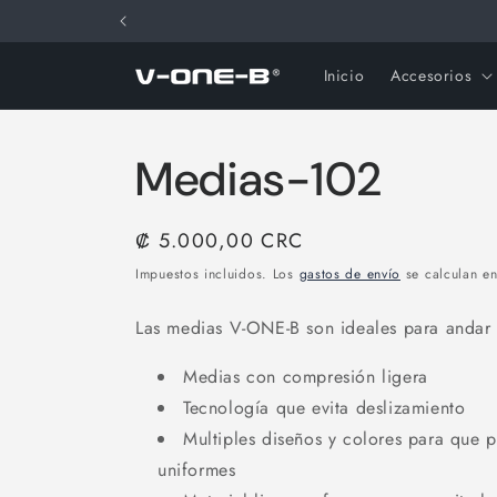
Ir
directamente
al contenido
Inicio
Accesorios
Medias-102
Precio
₡ 5.000,00 CRC
habitual
Impuestos incluidos. Los
gastos de envío
se calculan en
Las medias V-ONE-B son ideales para andar e
Medias con compresión ligera
Tecnología que evita deslizamiento
Multiples diseños y colores para que 
uniformes