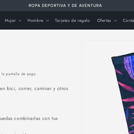
ROPA DEPORTIVA Y DE AVENTURA
Mujer
Hombre
Tarjetas de regalo
Ofertas
Conta
Ir
directamente
a la
información
del producto
 la pantalla de pago.
n bici, correr, caminar y otros
puedas combinarlas con tus