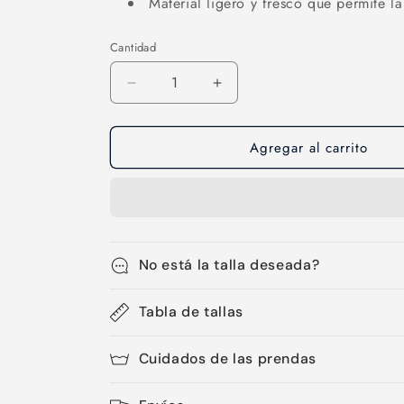
Material ligero y fresco que permite la
Cantidad
Cantidad
Reducir
Aumentar
cantidad
cantidad
para
para
Agregar al carrito
Medias-
Medias-
102
102
No está la talla deseada?
Tabla de tallas
Cuidados de las prendas