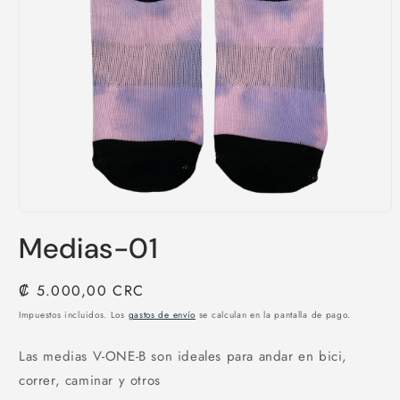
Abrir
elemento
Medias-01
multimedia
1
en
una
Precio
₡ 5.000,00 CRC
ventana
habitual
modal
Impuestos incluidos. Los
gastos de envío
se calculan en la pantalla de pago.
Las medias V-ONE-B son ideales para andar en bici,
correr, caminar y otros