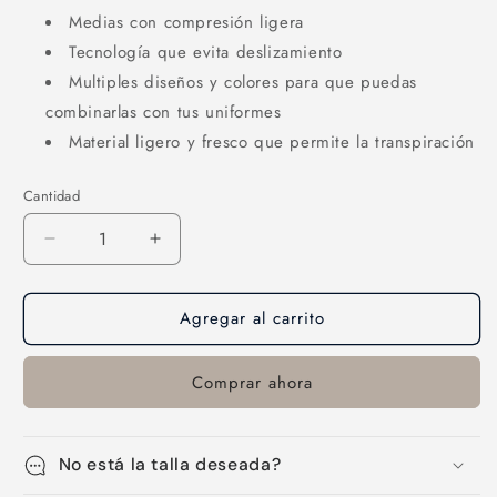
Medias con compresión ligera
Tecnología que evita deslizamiento
Multiples diseños y colores para que puedas
combinarlas con tus uniformes
Material ligero y fresco que permite la transpiración
Cantidad
Cantidad
Reducir
Aumentar
cantidad
cantidad
para
para
Agregar al carrito
Medias-
Medias-
01
01
Comprar ahora
No está la talla deseada?