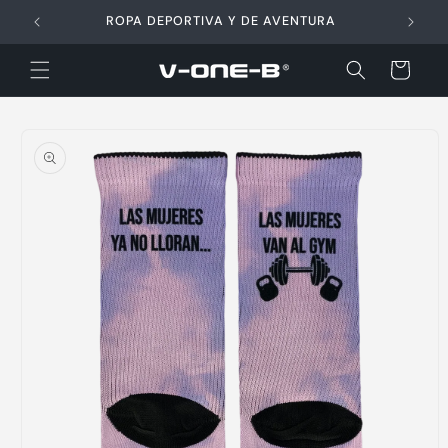
Ir
directamente
ROPA DEPORTIVA Y DE AVENTURA
al contenido
Carrito
Ir
directamente
a la
información
del producto