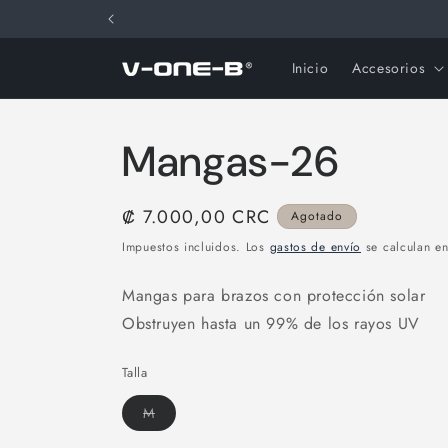
Ir
directamente
al contenido
Inicio
Accesorios
Mangas-26
Precio
₡ 7.000,00 CRC
Agotado
habitual
Impuestos incluidos. Los
gastos de envío
se calculan en
Mangas para brazos con protección solar
Obstruyen hasta un 99% de los rayos UV
Talla
Variante
M
agotada
o