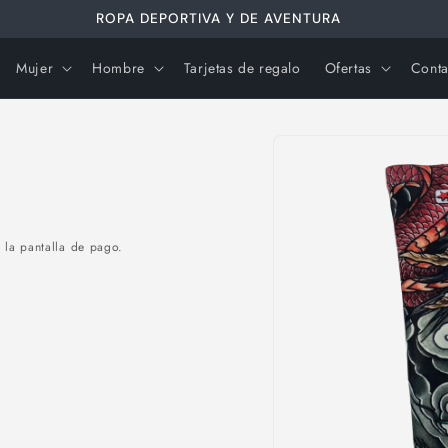
ROPA DEPORTIVA Y DE AVENTURA
Mujer
Hombre
Tarjetas de regalo
Ofertas
Conta
Ir
directamente
a la
información
del producto
 la pantalla de pago.