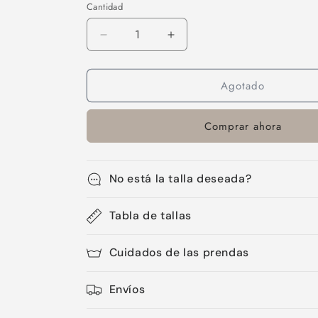
no
Cantidad
Cantidad
disponible
Reducir
Aumentar
cantidad
cantidad
para
para
Agotado
Mangas-
Mangas-
26
26
Comprar ahora
No está la talla deseada?
Tabla de tallas
Cuidados de las prendas
Envíos