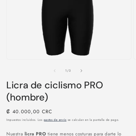
Abrir
A
elemento
e
multimedia
m
de
1
/
3
1
2
en
e
Licra de ciclismo PRO
una
u
ventana
v
modal
m
(hombre)
Precio
₡ 40.000,00 CRC
habitual
Impuestos incluidos. Los
gastos de envío
se calculan en la pantalla de pago.
Nuestra
licra PRO
tiene menos costuras para darte lo