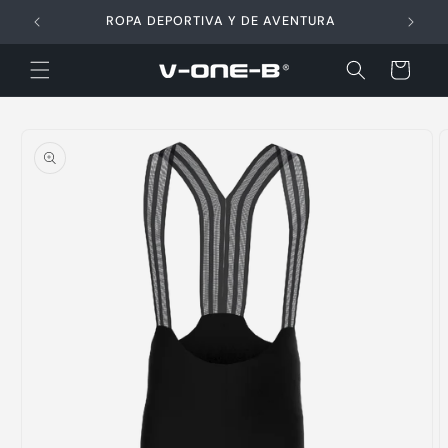
Ir
directamente
ROPA DEPORTIVA Y DE AVENTURA
al contenido
Carrito
Ir
directamente
a la
información
del producto