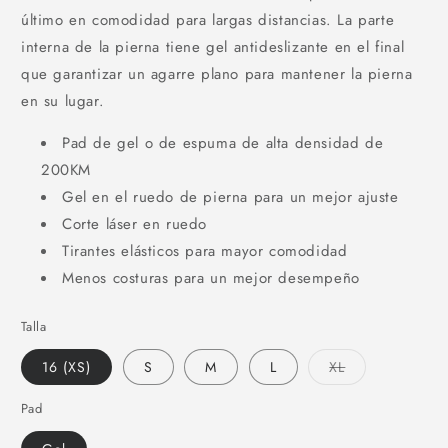
último en comodidad para largas distancias. La parte
interna de la pierna tiene gel antideslizante en el final
que garantizar un agarre plano para mantener la pierna
en su lugar.
Pad de gel o de espuma de alta densidad de
200KM
Gel en el ruedo de pierna para un mejor ajuste
Corte láser en ruedo
Tirantes elásticos para mayor comodidad
Menos costuras para un mejor desempeño
Talla
Variante
16 (XS)
S
M
L
XL
agotada
o
no
Pad
disponible