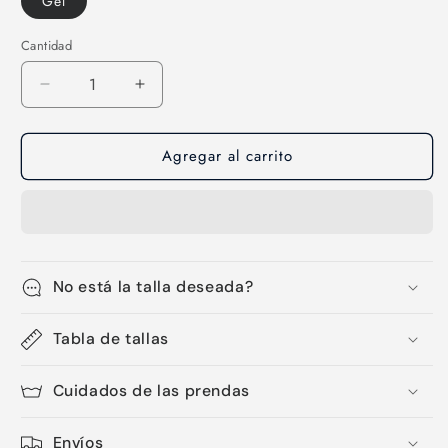
Gel
Cantidad
Cantidad
Reducir
Aumentar
cantidad
cantidad
para
para
Agregar al carrito
Licra
Licra
de
de
ciclismo
ciclismo
PRO
PRO
(hombre)
(hombre)
No está la talla deseada?
Tabla de tallas
Cuidados de las prendas
Envíos