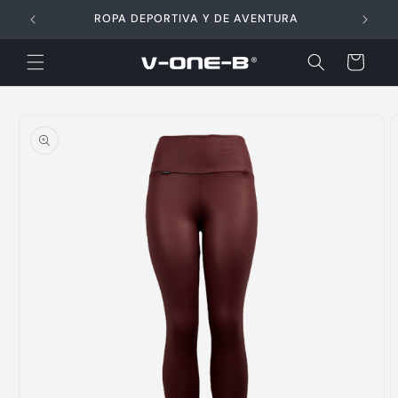
Ir
directamente
ROPA DEPORTIVA Y DE AVENTURA
al contenido
Carrito
Ir
directamente
a la
información
del producto