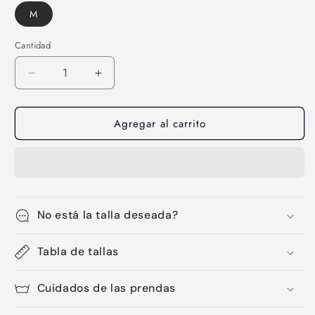
M
Cantidad
Cantidad
Reducir
Aumentar
cantidad
cantidad
para
para
Agregar al carrito
Licra
Licra
larga
larga
mujer-
mujer-
12
12
No está la talla deseada?
Tabla de tallas
Cuidados de las prendas