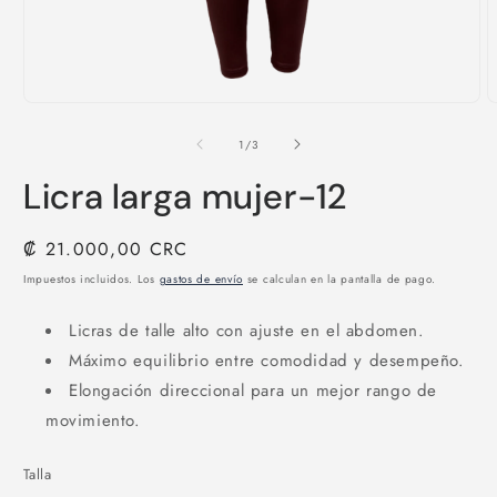
Abrir
A
elemento
e
multimedia
m
de
1
/
3
1
2
en
e
Licra larga mujer-12
una
u
ventana
v
modal
m
Precio
₡ 21.000,00 CRC
habitual
Impuestos incluidos. Los
gastos de envío
se calculan en la pantalla de pago.
Licras de talle alto con ajuste en el abdomen.
Máximo equilibrio entre comodidad y desempeño.
Elongación direccional para un mejor rango de
movimiento.
Talla