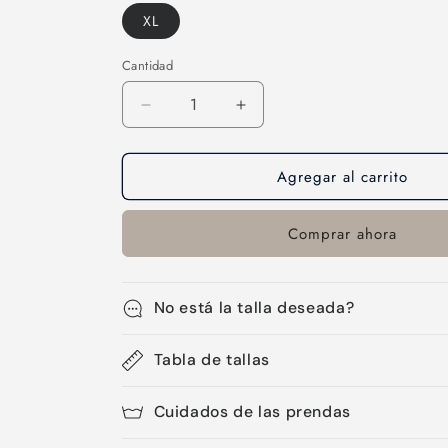
XL
Cantidad
Cantidad
Reducir
Aumentar
cantidad
cantidad
para
para
Agregar al carrito
Licra
Licra
de
de
mujer
mujer
Comprar ahora
corta-
corta-
67
67
No está la talla deseada?
Tabla de tallas
Cuidados de las prendas