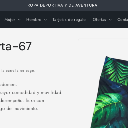
ROPA DEPORTIVA Y DE AVENTURA
Mujer
Hombre
Tarjetas de regalo
Ofertas
Conta
Ir
directamente
rta-67
a la
información
del producto
 la pantalla de pago.
 abdomen.
 mayor comodidad y movilidad.
desempeño. licra con
ngo de movimiento.