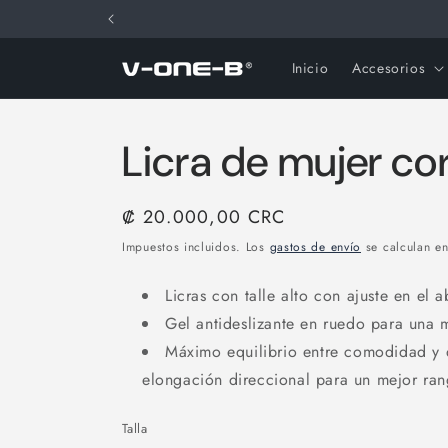
Ir
directamente
al contenido
Inicio
Accesorios
Licra de mujer co
Precio
₡ 20.000,00 CRC
habitual
Impuestos incluidos. Los
gastos de envío
se calculan en
Licras con talle alto con ajuste en el
Gel antideslizante en ruedo para una
Máximo equilibrio entre comodidad y 
elongación direccional para un mejor ra
Talla