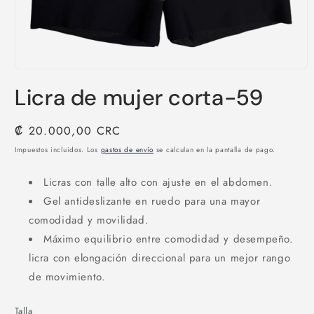
Abrir
elemento
Licra de mujer corta-59
multimedia
1
en
una
Precio
₡ 20.000,00 CRC
ventana
habitual
modal
Impuestos incluidos. Los
gastos de envío
se calculan en la pantalla de pago.
Licras con talle alto con ajuste en el abdomen.
Gel antideslizante en ruedo para una mayor
comodidad y movilidad.
Máximo equilibrio entre comodidad y desempeño.
licra con elongación direccional para un mejor rango
de movimiento.
Talla