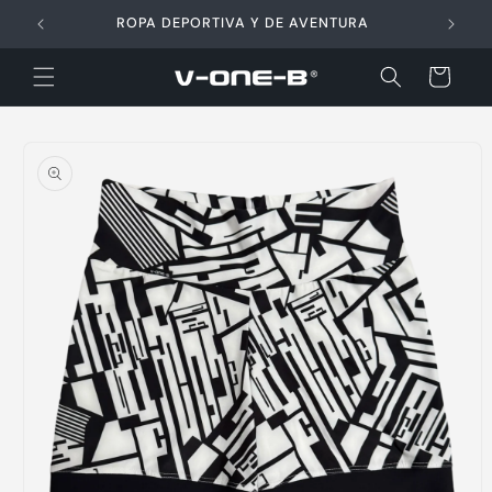
Ir
directamente
ROPA DEPORTIVA Y DE AVENTURA
al contenido
Carrito
Ir
directamente
a la
información
del producto