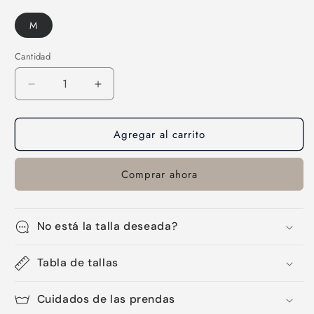
M
Cantidad
Cantidad
Reducir
Aumentar
cantidad
cantidad
para
para
Agregar al carrito
Licra
Licra
de
de
mujer
mujer
Comprar ahora
corta-
corta-
59
59
No está la talla deseada?
Tabla de tallas
Cuidados de las prendas