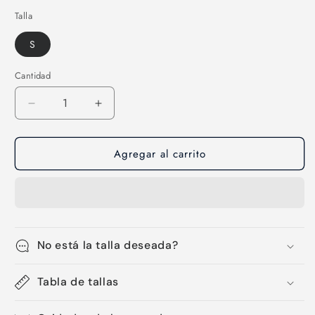
Talla
S
Cantidad
Cantidad
Reducir
Aumentar
cantidad
cantidad
para
para
Agregar al carrito
Licra
Licra
corta
corta
de
de
hombre-
hombre-
05
05
No está la talla deseada?
Tabla de tallas