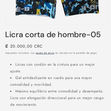
Abrir
elemento
Licra corta de hombre-05
multimedia
1
en
una
Precio
₡ 20.000,00 CRC
ventana
habitual
modal
Impuestos incluidos. Los
gastos de envío
se calculan en la pantalla de pago.
Licras con cordón en la cintura para un mejor
ajuste.
Gel antideslizante en ruedo para una mayor
comodidad y movilidad.
Máximo equilibrio entre comodidad y desempeño.
Licra con elongación direccional para un mejor rango
de movimiento.