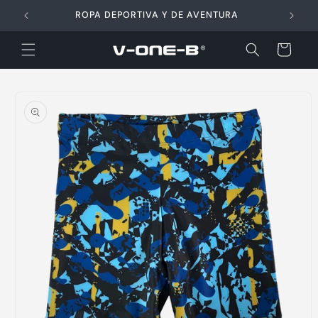
Ir
directamente
ROPA DEPORTIVA Y DE AVENTURA
al contenido
Carrito
Ir
directamente
a la
información
del producto