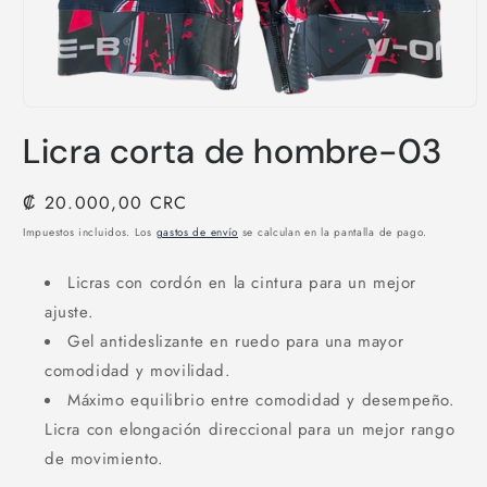
Abrir
elemento
Licra corta de hombre-03
multimedia
1
en
una
Precio
₡ 20.000,00 CRC
ventana
habitual
modal
Impuestos incluidos. Los
gastos de envío
se calculan en la pantalla de pago.
Licras con cordón en la cintura para un mejor
ajuste.
Gel antideslizante en ruedo para una mayor
comodidad y movilidad.
Máximo equilibrio entre comodidad y desempeño.
Licra con elongación direccional para un mejor rango
de movimiento.