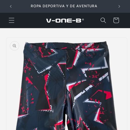
Ir
directamente
ROPA DEPORTIVA Y DE AVENTURA
al contenido
Carrito
Ir
directamente
a la
información
del producto