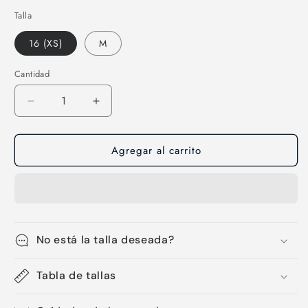
Talla
16 (XS)
M
Cantidad
Cantidad
Reducir
Aumentar
cantidad
cantidad
para
para
Agregar al carrito
Licra
Licra
corta
corta
de
de
hombre-
hombre-
03
03
No está la talla deseada?
Tabla de tallas