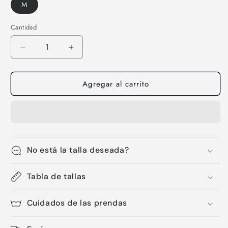
M
Cantidad
Cantidad
Reducir
Aumentar
cantidad
cantidad
para
para
Agregar al carrito
Licra
Licra
corta
corta
de
de
hombre-
hombre-
11
11
No está la talla deseada?
Tabla de tallas
Cuidados de las prendas