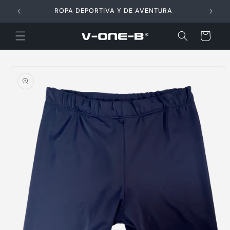
Ir
directamente
ROPA DEPORTIVA Y DE AVENTURA
al contenido
Carrito
Ir
directamente
a la
información
del producto