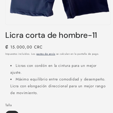
Abrir
elemento
Licra corta de hombre-11
multimedia
1
en
una
Precio
₡ 15.000,00 CRC
ventana
habitual
modal
Impuestos incluidos. Los
gastos de envío
se calculan en la pantalla de pago.
Licras con cordón en la cintura para un mejor
ajuste.
Máximo equilibrio entre comodidad y desempeño.
Licra con elongación direccional para un mejor rango
de movimiento.
Talla