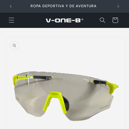
Ir
directamente
ROPA DEPORTIVA Y DE AVENTURA
al contenido
Carrito
Ir
directamente
a la
información
del producto