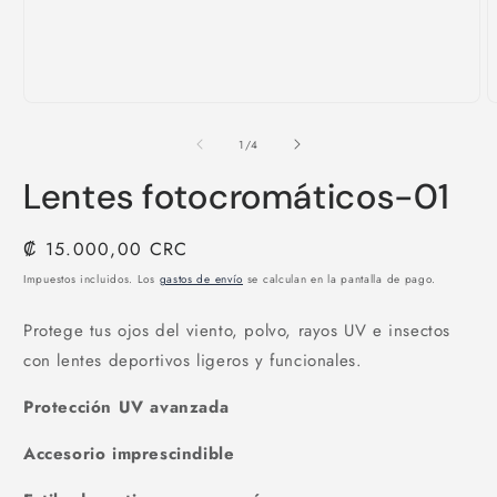
Abrir
A
elemento
e
multimedia
m
de
1
/
4
1
2
en
e
Lentes fotocromáticos-01
una
u
ventana
v
modal
m
Precio
₡ 15.000,00 CRC
habitual
Impuestos incluidos. Los
gastos de envío
se calculan en la pantalla de pago.
Protege tus ojos del viento, polvo, rayos UV e insectos
con lentes deportivos ligeros y funcionales.
Protección UV avanzada
Accesorio imprescindible