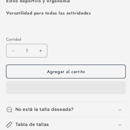
Estilo deportivo y ergonomía
Versatilidad para todas las actividades
Cantidad
Cantidad
Reducir
Aumentar
cantidad
cantidad
para
para
Agregar al carrito
Lentes
Lentes
fotocromáticos-
fotocromáticos-
01
01
No está la talla deseada?
Tabla de tallas