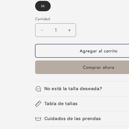
M
Cantidad
Cantidad
Reducir
Aumentar
cantidad
cantidad
para
para
Agregar al carrito
Short
Short
enagua
enagua
-03
-03
Comprar ahora
No está la talla deseada?
Tabla de tallas
Cuidados de las prendas