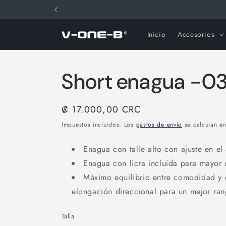
Ir
directamente
al contenido
Inicio
Accesorios
Short enagua -0
Precio
₡ 17.000,00 CRC
habitual
Impuestos incluidos. Los
gastos de envío
se calculan en
Enagua con talle alto con ajuste en e
Enagua con licra incluida para mayor
Máximo equilibrio entre comodidad y 
elongación direccional para un mejor ra
Talla