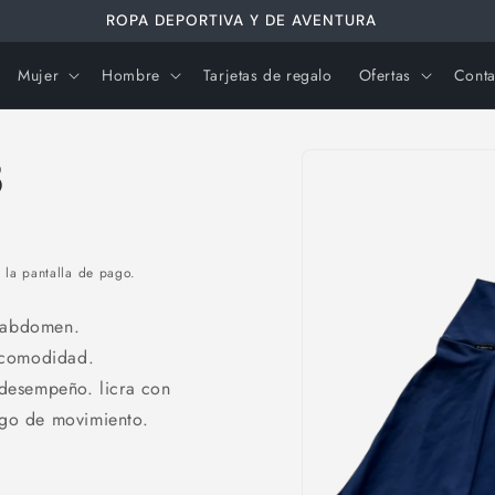
ROPA DEPORTIVA Y DE AVENTURA
Mujer
Hombre
Tarjetas de regalo
Ofertas
Conta
Ir
directamente
3
a la
información
del producto
 la pantalla de pago.
l abdomen.
 comodidad.
desempeño. licra con
ngo de movimiento.