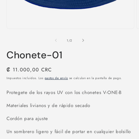
Abrir
A
elemento
e
multimedia
m
de
1
/
2
1
2
en
e
Chonete-01
una
u
ventana
v
modal
m
Precio
₡ 11.000,00 CRC
habitual
Impuestos incluidos. Los
gastos de envío
se calculan en la pantalla de pago.
Protegete de los rayos UV con los chonetes V-ONE-B
Materiales livianos y de rápido secado
Cordón para ajuste
Un sombrero ligero y fácil de portar en cualquier bolsillo