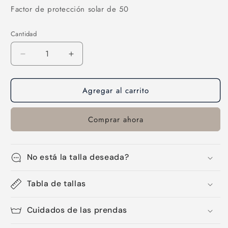
Factor de protección solar de 50
Cantidad
Cantidad
Reducir
Aumentar
cantidad
cantidad
para
para
Agregar al carrito
Chonete-
Chonete-
01
01
Comprar ahora
No está la talla deseada?
Tabla de tallas
Cuidados de las prendas