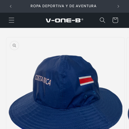
Ir
directamente
ROPA DEPORTIVA Y DE AVENTURA
al contenido
Carrito
Ir
directamente
a la
información
del producto