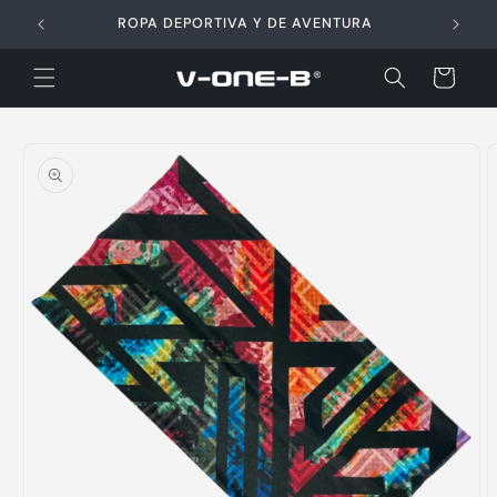
Ir
directamente
ROPA DEPORTIVA Y DE AVENTURA
al contenido
Carrito
Ir
directamente
a la
información
del producto