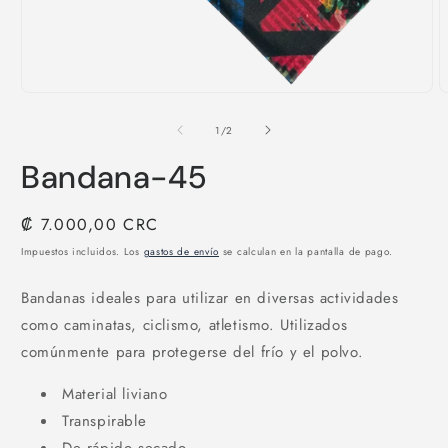
Abrir
A
elemento
e
multimedia
m
de
1
/
2
1
2
en
e
Bandana-45
una
u
ventana
v
modal
m
Precio
₡ 7.000,00 CRC
habitual
Impuestos incluidos. Los
gastos de envío
se calculan en la pantalla de pago.
Bandanas ideales para utilizar en diversas actividades
como caminatas, ciclismo, atletismo. Utilizados
comúnmente para protegerse del frío y el polvo.
Material liviano
Transpirable