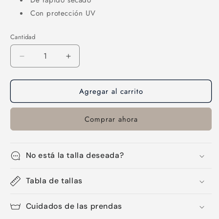
De rápido secado
Con protección UV
Cantidad
Cantidad
Reducir
Aumentar
cantidad
cantidad
para
para
Agregar al carrito
Bandana-
Bandana-
45
45
Comprar ahora
No está la talla deseada?
Tabla de tallas
Cuidados de las prendas