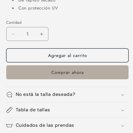
De rápido secado
Con protección UV
Cantidad
Cantidad
Reducir
Aumentar
cantidad
cantidad
para
para
Agregar al carrito
Bandana-
Bandana-
38
38
Comprar ahora
No está la talla deseada?
Tabla de tallas
Cuidados de las prendas