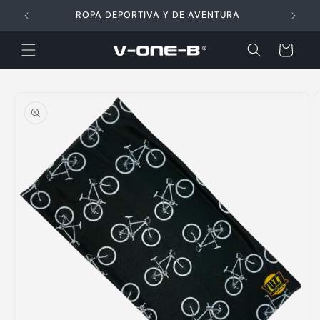
Ir
directamente
ROPA DEPORTIVA Y DE AVENTURA
al contenido
Carrito
Ir
directamente
a la
información
del producto