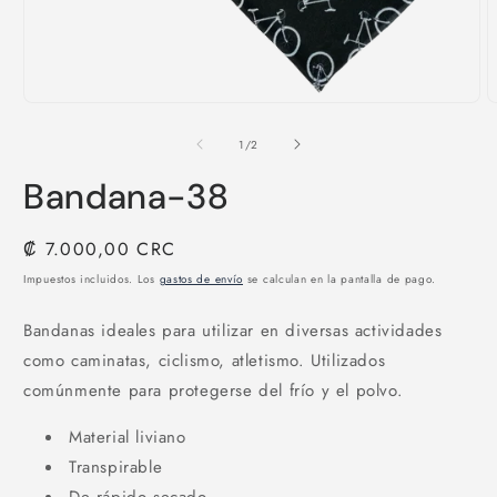
Abrir
A
elemento
e
multimedia
m
de
1
/
2
1
2
en
e
Bandana-38
una
u
ventana
v
modal
m
Precio
₡ 7.000,00 CRC
habitual
Impuestos incluidos. Los
gastos de envío
se calculan en la pantalla de pago.
Bandanas ideales para utilizar en diversas actividades
como caminatas, ciclismo, atletismo. Utilizados
comúnmente para protegerse del frío y el polvo.
Material liviano
Transpirable