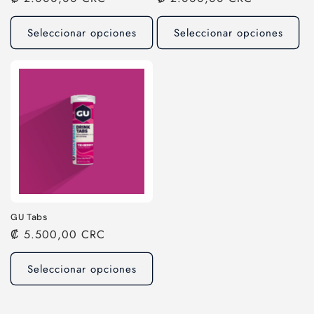
habitual
habitual
Seleccionar opciones
Seleccionar opciones
GU Tabs
Precio
₡ 5.500,00 CRC
habitual
Seleccionar opciones