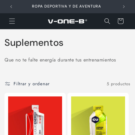
Ir
directamente
ROPA DEPORTIVA Y DE AVENTURA
al contenido
Carrito
C
Suplementos
o
Que no te falte energía durante tus entrenamientos
l
e
Filtrar y ordenar
5 productos
c
c
i
ó