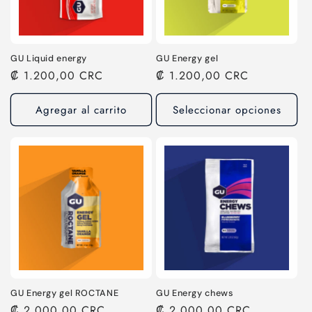
n
:
GU Liquid energy
GU Energy gel
Precio
₡ 1.200,00 CRC
Precio
₡ 1.200,00 CRC
habitual
habitual
Agregar al carrito
Seleccionar opciones
GU Energy gel ROCTANE
GU Energy chews
Precio
₡ 2.000,00 CRC
Precio
₡ 2.000,00 CRC