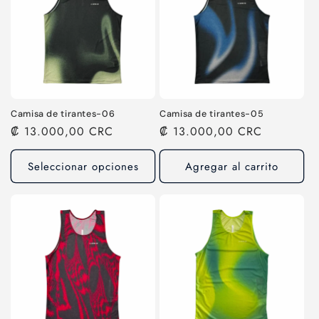
Camisa de tirantes-06
Camisa de tirantes-05
Precio
₡ 13.000,00 CRC
Precio
₡ 13.000,00 CRC
habitual
habitual
Seleccionar opciones
Agregar al carrito