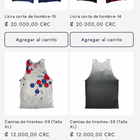
Licra corta de hombre-15
Licra corta de hombre-14
Precio
₡ 20.000,00 CRC
Precio
₡ 20.000,00 CRC
habitual
habitual
Agregar al carrito
Agregar al carrito
Camisa de tirantes-39 (Talla
Camisa de tirantes-38 (Talla
XL)
XL)
Precio
₡ 12.000,00 CRC
Precio
₡ 12.000,00 CRC