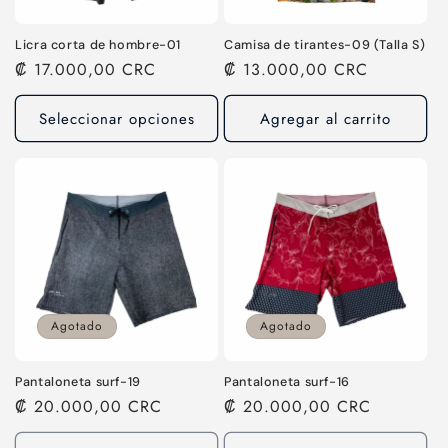
n
:
Licra corta de hombre-01
Camisa de tirantes-09 (Talla S)
Precio
₡ 17.000,00 CRC
Precio
₡ 13.000,00 CRC
habitual
habitual
Seleccionar opciones
Agregar al carrito
Agotado
Agotado
Pantaloneta surf-19
Pantaloneta surf-16
Precio
₡ 20.000,00 CRC
Precio
₡ 20.000,00 CRC
habitual
habitual