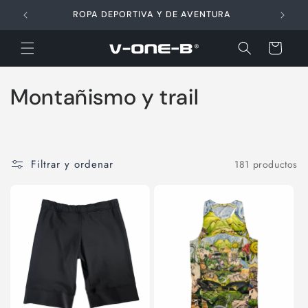
Ir
directamente
ROPA DEPORTIVA Y DE AVENTURA
al contenido
Carrito
C
Montañismo y trail
o
l
Filtrar y ordenar
181 productos
e
c
c
i
ó