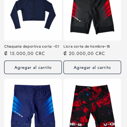
Chaqueta deportiva corta -01
Licra corta de hombre-16
Precio
₡ 15.000,00 CRC
Precio
₡ 20.000,00 CRC
habitual
habitual
Agregar al carrito
Agregar al carrito