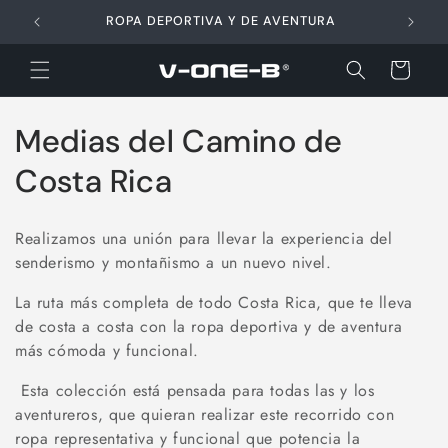
Ir
directamente
ROPA DEPORTIVA Y DE AVENTURA
al contenido
Carrito
C
Medias del Camino de
o
Costa Rica
l
Realizamos una unión para llevar la experiencia del
e
senderismo y montañismo a un nuevo nivel.
c
La ruta más completa de todo Costa Rica, que te lleva
de costa a costa con la ropa deportiva y de aventura
c
más cómoda y funcional.
i
Esta colección está pensada para todas las y los
ó
aventureros, que quieran realizar este recorrido con
ropa representativa y funcional que potencia la