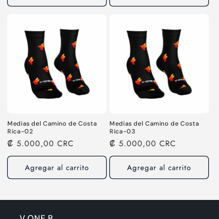
Medias del Camino de Costa
Medias del Camino de Costa
Rica-02
Rica-03
Precio
₡ 5.000,00 CRC
Precio
₡ 5.000,00 CRC
habitual
habitual
Agregar al carrito
Agregar al carrito
V ONE B